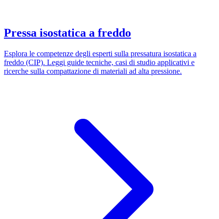
Pressa isostatica a freddo
Esplora le competenze degli esperti sulla pressatura isostatica a
freddo (CIP). Leggi guide tecniche, casi di studio applicativi e
ricerche sulla compattazione di materiali ad alta pressione.